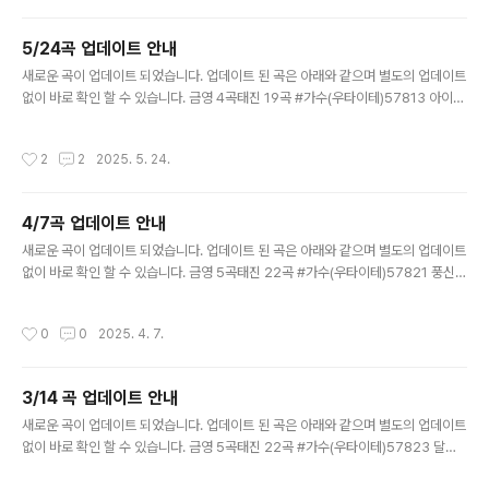
세라세라 (Mrs. GREEN APPLE)52857 나 (호시노 겐)52856 A Priori (Mrs.
GREEN APPLE)52853 어차피 죽는다면 (아이묭)52852 One Heart (새로운
5/24곡 업데이트 안내
학교의 리더즈)52851 외계인과 열대야 (C..
글 내용
새로운 곡이 업데이트 되었습니다. 업데이트 된 곡은 아래와 같으며 별도의 업데이트
없이 바로 확인 할 수 있습니다. 금영 4곡태진 19곡 #가수(우타이테)57813 아이♡
스크~림! (AiScReam)57814 빌리밀리언 (유우리) # 애니메이션57816 GIRI GI
RI (카구야 님은 고백받고 싶어)57817 신시대 (원피스 필름 레드) #가수(우타이테)
작성시간
2
2
2025. 5. 24.
52832 아이♡스크~림! (AiScReam)52837 잊을 수 없어 (사카낙션)52833 Eu
reka (호시노 겐)52831 I wonder (Da-iCE)52829 3% (사토)52828 Azale
a (요네즈 켄시) 52826 너와 여름축제 (SHISHAMO)52824 체크무늬 원피스 (b
4/7곡 업데이트 안내
acknumber)52823 DREAMER (이쿠타 리라) ..
글 내용
새로운 곡이 업데이트 되었습니다. 업데이트 된 곡은 아래와 같으며 별도의 업데이트
없이 바로 확인 할 수 있습니다. 금영 5곡태진 22곡 #가수(우타이테)57821 풍신
(Vaundy)57820 숲속의 작은 레스토랑 (테시마 아오이)57819 비터바캉스 (Mrs.
GREEN APPLE) #애니메이션57822 BOW AND ARROW (메달리스트)5781
작성시간
0
0
2025. 4. 7.
8 회전목마 (거울 속 외딴성) #가수(우타이테)52793 달링 (Mrs. GREEN APPL
E)52804 비터바캉스 (Mrs. GREEN APPLE)52814 주얼리 (LE SSERAFIM(Pr
od.imase))52812 1999 (히츠지분가쿠)52809 MAGIC (sumika)52808 Al
3/14 곡 업데이트 안내
mond Chocolate (ILLIT)52806 merry..
글 내용
새로운 곡이 업데이트 되었습니다. 업데이트 된 곡은 아래와 같으며 별도의 업데이트
없이 바로 확인 할 수 있습니다. 금영 5곡태진 22곡 #가수(우타이테)57823 달링
(Mrs. GREEN APPLE)57826 레오 (유우리) #애니메이션57825 Plazma ( 기