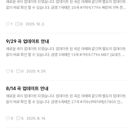
새로운 곡이 업데이트 되었습니다. 업데이트 된 곡은 아래와 같으며 별도의 업데이트
없이 바로 확인 할 수 있습니다. 금영 7곡태진 20곡 #가수57794 욕망에 가득 찬
청년단 (ONE OK ROCK)57790 꽃다발을 너에게 (우타다 히카루) 57791 melt
bitter (사토모카)57789 낙향 (요루시카)57792 인간같네 (키타니타츠야)5778
작성시간
1
0
2025. 10. 2.
8 캐릭터 (녹황색사회) #애니메이션57793 잔혹한 밤에 빛나라 (귀멸의 칼날 무한
성 편) #가수52950 먹지도 않고 싫어해 (Leina)52949 눈꺼풀 (Vaundy)5294
7 PLAYER 1 (녹황색사회) 52943 이름없는 날들 (imase)52942 블루 앰버 (ba
9/29 곡 업데이트 안내
ck number)52940 연한 빛 행복 (렌)52939 Star ..
글 내용
새로운 곡이 업데이트 되었습니다. 업데이트 된 곡은 아래와 같으며 별도의 업데이트
없이 바로 확인 할 수 있습니다. 금영 3곡태진 13곡 #가수57796 M87 (요네즈 켄
시) 57798 천국 (Mrs. GREEN APPLE) #애니메이션57797 Watch me! (Witc
h Watch) #가수52927 어떤 미래로부터 사랑을 담아 (back number)52926
작성시간
0
0
2025. 9. 29.
연풍 (이쿠타 리라) 52925 Step by Step (TOMORROWXTOGETHER)529
24 천국 (Mrs. GREEN APPLE)52922 속이는 사랑 (tuki.)52915 2 (호시노 겐
,이영지)52919 정답 (RADWIMPS)52914 숨바꼭질 (PLAVE)52918 교육방송
8/14 곡 업데이트 안내
의 테마 (야미노 오네상) #애니메이션52923..
글 내용
새로운 곡이 업데이트 되었습니다. 업데이트 된 곡은 아래와 같으며 별도의 업데이트
없이 바로 확인 할 수 있습니다. 금영 5곡태진 27곡 #가수(우타이테)57800 인섬
니아 (Eve)57802 정답 (RADWIMPS)57804 숨바꼭질 (PLAVE)57801 교육
방송의 테마 (야미노 오네상)57803 포니 (츠미키) #가수(우타이테)52893 러브송
작성시간
0
5
2025. 8. 14.
(키타니 타츠야) 52892 M87 (요네즈 켄시) 52891 Happy Birthday (BoA)52
890 신품무지T (치바 유우키) 52889 새턴 (계속 한밤중이면 좋을텐데.) 52888
귀신의 우스갯소리 (피노키오피)52887 소비기한 (SEVENTEEN)52906 인간같