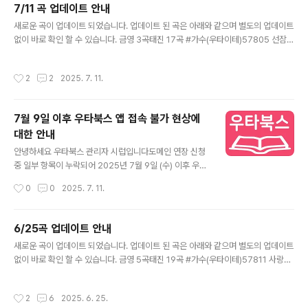
7/11 곡 업데이트 안내
네 (키타니타츠야)87685 도깨비꽃 (TAK(feat.텐코 시부키))5291..
글 내용
새로운 곡이 업데이트 되었습니다. 업데이트 된 곡은 아래와 같으며 별도의 업데이트
없이 바로 확인 할 수 있습니다. 금영 3곡태진 17곡 #가수(우타이테)57805 선잠
(Leina) #보컬로이드57806 테토리스 (히이라기 마그네타이트) #애니메이션578
07 화성인 (소시민 시리즈) #가수(우타이테)52860 빌리밀리언 (유우리) 52879
작성시간
2
2
2025. 7. 11.
Miracle Shopping~돈키호테 테마~ (타나카 마이미)52878 레퀴엠 (호시마치
스이세이)52884 홀딱 (MONO NO AWARE)52883 그럴지도 (KizunaAI)528
82 SLEEPWALK (히토리에)52881 PINK (키타니 타츠야) 52877 JK Bomber
7월 9일 이후 우타북스 앱 접속 불가 현상에
(계속 한밤중이면 좋을텐데.) 52876 인섬니아 (Eve)52871 파란 벤..
대한 안내
글 내용
안녕하세요 우타북스 관리자 시럽입니다도메인 연장 신청
중 일부 항목이 누락되어 2025년 7월 9일 (수) 이후 우타
북스 앱 접속이 불가한 현상이 있었습니다. 현재 누락된 항
작성시간
0
0
2025. 7. 11.
목을 조치하여 현 시간부로 순차적으로 접근 가능하며, 혹
시나 접근되지 않더라도 최대 2시간 이내에 모든 사용자들
이 이용 가능 할것으로 보여집니다. ※ 앱을 재설치하거나
6/25곡 업데이트 안내
스마트폰을 재부팅 하지 않아도 일정 시간이 지난 후 접근
글 내용
새로운 곡이 업데이트 되었습니다. 업데이트 된 곡은 아래와 같으며 별도의 업데이트
이 가능하니 참고 부탁드립니다.
없이 바로 확인 할 수 있습니다. 금영 5곡태진 19곡 #가수(우타이테)57811 사랑이
아니야 (DAZBEE)57808 Miracle Shopping~돈키호테 테마~ (타나카 마이미)
57812 StaRt (Mrs. GREEN APPLE)57810 케세라세라 (Mrs. GREEN APPL
작성시간
2
6
2025. 6. 25.
E)57809 레퀴엠 (Kanaria feat. 호시마치 스이세이) #가수(우타이테)52844 케