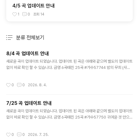
4/5 곡 업데이트 안내
1
0
조회
14
분류 전체보기
주요 글 목록
8/4 곡 업데이트 안내
글 내용
새로운 곡이 업데이트 되었습니다. 업데이트 된 곡은 아래와 같으며 별도의 업데이트
없이 바로 확인 할 수 있습니다. 금영 6곡태진 25곡 #가수57744 밤의 무희 (사카
낙션) 57740 까마귀 (요네즈 켄시) 57739 숙성 로리신 레퀴엠 (시구레 우이)577
43 답장 아직일까? 아저씨 구문! (요시모토 아저씨 Feat.우이)57741 Flamingo
작성시간
0
0
2026. 8. 4.
(요네즈 켄시) #보컬로이드57742 신 같네 (피노키오피) #가수52667 가짜 사랑
과 하이볼 (LET ME KNOW)52665 가식적인 러브송 (indigo la End)52664 G
et Back To 인생 (오피셜히게단디즘)52563 우이밭의 파수꾼 (시구레 우이) 525
7/25 곡 업데이트 안내
61 배배FIGHT！ (CANDY TUNE)52559 갈릴레오는 사랑을 한다 ..
글 내용
새로운 곡이 업데이트 되었습니다. 업데이트 된 곡은 아래와 같으며 별도의 업데이트
없이 바로 확인 할 수 있습니다. 금영 6곡태진 25곡 #가수57750 귀여운 것 만으로
는 안 되나요? (CUTIE STREET)57746 귀여워서 미안해 (HoneyWorks)5774
9 린쥬 러브 (마카로니 엔피츠) #보컬로이드57745 고음주역테스트 (키무라와이P)
작성시간
0
0
2026. 7. 25.
57748 뱀파이어 (DECO*27)57747 메스머라이저 (사츠키) #가수52536 튜링