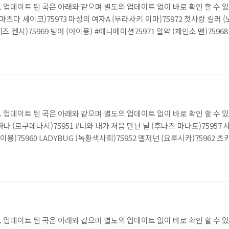
업데이트 된 곡은 아래와 같으며 별도의 업데이트 없이 바로 확인 할 수 있
마츠다 세이코)75973 마성의 여자A (무라사키 이마)75972 첫사랑 킬러 (노
요네즈 켄시)75969 빙어 (아이묭) #애니메이션75971 알약 (체인소 맨)759
80 안녕 또 언젠가! (요네즈 켄시)52599 LADYBUG (녹황색사회)68452 츠키
(요루시카)52597 분명히 있어 (카..
업데이트 된 곡은 아래와 같으며 별도의 업데이트 없이 바로 확인 할 수 있습
나 (로쿠데나시)75951 #너와 내가 처음 만난 날 (후나츠 마나토)75957 
아이묭)75960 LADYBUG (녹황색사회)75952 앨저넌 (요루시카)75962 츠키요미
레이니 부츠 (이나바 쿠모리) #애니메이션75966 대담 (명탐정 코난)75958
75953 departure! (헌터×헌터)7..
업데이트 된 곡은 아래와 같으며 별도의 업데이트 없이 바로 확인 할 수 있습