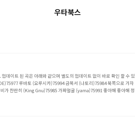
우타북스
업데이트 된 곡은 아래와 같으며 별도의 업데이트 없이 바로 확인 할 수 있습
OE)75977 루바토 (요루시카)75994 금목서 (나토리)75984 북쪽으로 가
1 비가 찬란히 (King Gnu)75985 가짜얼굴 (yama)75991 좋아해 좋아해 
ron (오피셜히게단디즘)75993 플라이데이 차이나타운 (야스하)75978 루루 (
(하츠네 미쿠))75988 핑크 (MAR..