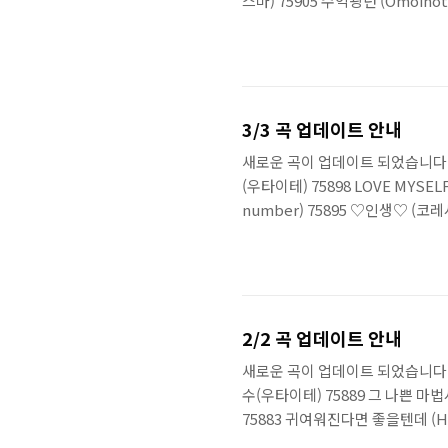
스마) 75905 수억광년 (Omoinota
타) 75901 설해 (미나토 오오세) 
タイムパラドックス (도라에몽 : 노
3/3 곡 업데이트 안내
새로운 곡이 업데이트 되었습니다. 
(우타이테) 75898 LOVE MYSELF
number) 75895 ♡인생♡ (코레사
(장송의 프리렌) 75892 꽃이 되어
68918 언러브리스 (Mrs. GREEN A
2/2 곡 업데이트 안내
새로운 곡이 업데이트 되었습니다. 
수(우타이테) 75889 그 나쁜 마법사 
75883 귀여워진다면 좋을텐데 (Hon
인생은 짧으니 헌신하라 노예여 (모토하