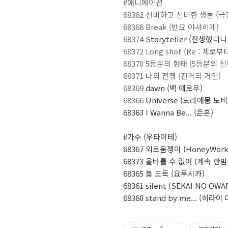
#애니메이션
68362 신비하고 신비한 생물 (
68368 Break (반요 야샤히메)
68374
S
toryteller (전생했
68372 Long shot (Re : 
68370 5등분의 형태 (5등분의 신
68371 나의 전쟁 (진격의 거인)
68369
dawn (백 애로우)
68366
Universe (도라애몽 
68363
I Wanna Be... (은혼)
#가수 (우타이테)
68367 외로움쟁이 (HoneyWork
68373 올바를 수 없어 (계속 한
68365 봄 도둑 (요루시카)
68361 silent (SEKAI NO OWAR
68360 stand by me... (히라이