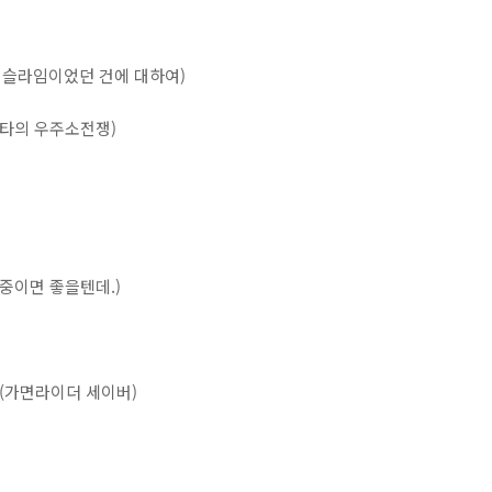
더니 슬라임이었던 건에 대하여)
노비타의 우주소전쟁)
밤중이면 좋을텐데.)
속 (가면라이더 세이버)