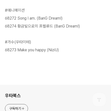
#애니메이션
68272
Song I am. (
BanG Dream!)
68274 황금빛으로의 프렐류드
(
BanG Dream!)
#가수(우타이테)
68273 Make you happy (NiziU)
로그 정보
우타북스
구독하기