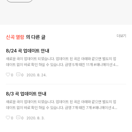
더보기
신곡 열람
의 다른 글
8/24 곡 업데이트 안내
글 내용
새로운 곡이 업데이트 되었습니다. 업데이트 된 곡은 아래와 같으면 별도의 업
데이트 없이 바로 확인 하실 수 있습니다. 금영 5개 태진 11개 #애니메이션 44
573 아름다운 빛깔을 입다 (아이돌 마스터 신데렐라 걸즈 스타라이트 스테이
0
0
2020. 8. 24.
지) 44572 소녀의 루트는 하나가 아니야! (여성향 게임의 파멸 플래그밖에 없
는 악역영애로 전생하고 말았다) #기타 44574 당신이 있기에 (태세우스의 배)
44571 발가벗은 마음 (나의 가정부 나기사씨) 44575 Stay Gold (나선의 미
8/3 곡 업데이트 안내
궁 ~DNA과학 수사~) #애니메이션 68267 갈수없는 GO AHEAD (아이돌
글 내용
마스터 신데렐라 걸즈 스타라이트 스테이지) 68275 싹틈의 비 (역시 내 청춘
새로운 곡이 업데이트 되었습니다. 업데이트 된 곡은 아래와 같으면 별도의 업
러브코메디는 잘못됐다) 68265 Ready to (BNA) 68..
데이트 없이 바로 확인 하실 수 있습니다. 금영 7개 태진 7개 #애니메이션 445
63 WiSH VOYAGE (아이돌리쉬 세븐) 44565 코코로소마리 (소말리와 숲의
0
0
2020. 8. 3.
신) 44567 황금빛으로의 프렐류드 (뱅드림) 44561 꿈을 꿰뚫는 순간에! (뱅
드림) 44564 Trancing Pulse (아이돌 마스터 신데렐라 걸즈) 44562 갈수
없는GO AHEAD (아이돌 마스터 신데렐라 걸즈) 44566 러브레터 (아이돌 마