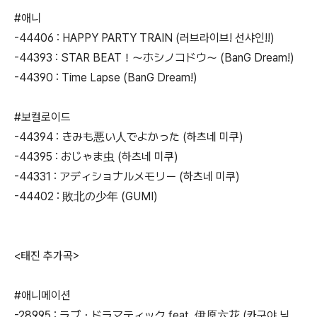
#애니
-44406 : HAPPY PARTY TRAIN (러브라이브! 선샤인!!)
-44393 : STAR BEAT！〜ホシノコドウ〜 (BanG Dream!)
-44390 : Time Lapse (BanG Dream!)
#보컬로이드
-44394 : きみも悪い人でよかった (하츠네 미쿠)
-44395 : おじゃま虫 (하츠네 미쿠)
-44331 : アディショナルメモリー (하츠네 미쿠)
-44402 : 敗北の少年 (GUMI)
<태진 추가곡>
#애니메이션
-28995 : ラブ・ドラマティック feat. 伊原六花 (카구야 님