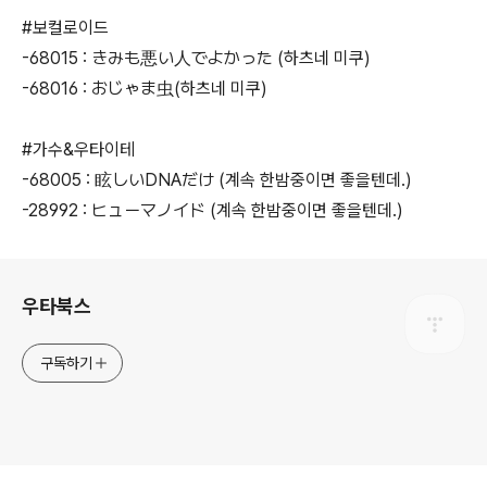
#보컬로이드
-68015 : きみも悪い人でよかった (하츠네 미쿠)
-68016 : おじゃま虫(하츠네 미쿠)
#가수&우타이테
-68005 : 眩しいDNAだけ (계속 한밤중이면 좋을텐데.)
-28992 : ヒューマノイド (계속 한밤중이면 좋을텐데.)
로그 정보
우타북스
구독하기