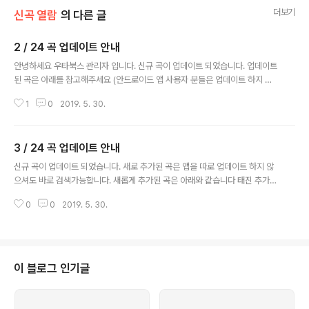
더보기
신곡 열람
의 다른 글
2 / 24 곡 업데이트 안내
글 내용
안녕하세요 우타북스 관리자 입니다. 신규 곡이 업데이트 되었습니다. 업데이트
된 곡은 아래를 참고해주세요 (안드로이드 앱 사용자 분들은 업데이트 하지 않
으셔도 바로 확인해 보실수 있습니다. 혹시 업데이트 된 곡이 보이지 않으실 경
1
0
2019. 5. 30.
우 앱을 재시작 해주세요) #애니메이션 장난을 잘 치는 타카기 양 - 42188 出
逢った頃のように - 41612 AM11:00 - 42465 愛唄 - 41422 小さな恋
のうた - 43087 気まぐれロマンティック 극장판 Fate/stay night [Hea
3 / 24 곡 업데이트 안내
ven's Feel] Ⅱ.lost butterf - 44359 I beg you 카드캡터 사쿠라 클리어 카
글 내용
드 편 - 44248 CLEAR 소드 아트 온라인 앨리시제이션 - 44353 ADAMA
신규 곡이 업데이트 되었습니다. 새로 추가된 곡은 앱을 따로 업데이트 하지 않
S 프리티 리듬 레..
으셔도 바로 검색가능합니다. 새롭게 추가된 곡은 아래와 같습니다 태진 추가
곡 # 애니 - 28888 : 言葉のいらない約束 (나루토 극장판) - 28943 : kat
0
0
2019. 5. 30.
harsis (도쿄 구울:re) - 28878 : Awaken the power (란포 기담 Game
of Laplace) - 28972 : ADAMAS (소드 아트 온라인 앨리시제이션) - 451
87 : 두근두근 예! 예! (수호캐릭터!! 두근) - 45162 : 도와줘 (로도스도 전기 O
VA) - 25372 : 御旗のもとに (사쿠라 대전) - 28969 : 蒼い鳥 (아이돌 마
스터) - 28824 : GO CRY GO (오버로드) - 28826 : HYDRA (오버..
이 블로그 인기글