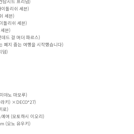
(건담시드 프리덤)
d (아이돌리쉬 세븐)
리쉬 세븐)
(아이돌리쉬 세븐)
 세븐)
e (언데드 걸 머더 파르스)
머는 폐지 줍는 여행을 시작했습니다)
리덤)
er (미야노 마모루)
라키) ×DECO*27)
히로)
노예여 (모토하시 이오리)
them (오노 유우키)