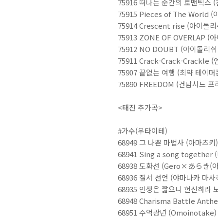
75916 떠나는 순간의 로맨틱스 
75915 Pieces of The Worl
75914 Crescent rise (아이돌
75913 ZONE OF OVERLAP 
75912 NO DOUBT (아이돌리쉬
75911 Crack-Crack-Crackl
75907 끝없는 여행 (최약 테이
75890 FREEDOM (건담시드 프
<태진 추가곡>
#가수(우타이테)
68949 그 나쁜 마법사 (아마츠키)
68941 Sing a song togeth
68938 도화선 (Gero×あらき(아
68936 질서 선언 (야마나카 마사
68935 인생은 짧으니 헌신하라 
68948 Charisma Battle An
68951 수억광년 (Omoinotake)