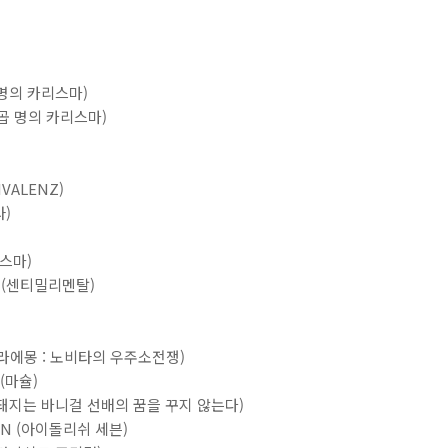
 명의 카리스마)
일곱 명의 카리스마)
BIVALENZ)
타)
리스마)
OU (센티밀리멘탈)
라에몽 : 노비타의 우주소전쟁)
 (마슐)
 돼지는 바니걸 선배의 꿈을 꾸지 않는다)
iON (아이돌리쉬 세븐)