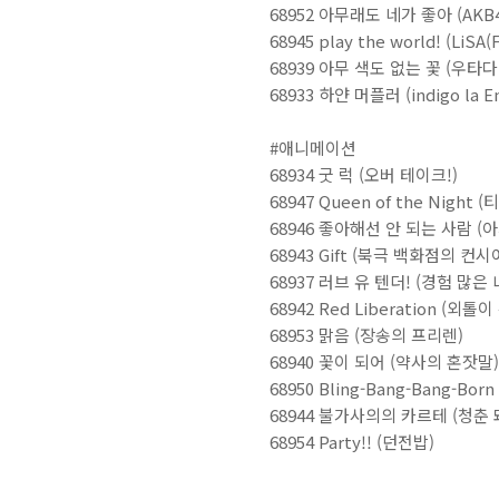
68952 아무래도 네가 좋아 (AKB4
68945 play the world! (LiSA(
68939 아무 색도 없는 꽃 (우타
68933 하얀 머플러 (indigo la E
#애니메이션
68934 굿 럭 (오버 테이크!)
68947 Queen of the Night
68946 좋아해선 안 되는 사람 (
68943 Gift (북극 백화점의 컨시
68937 러브 유 텐더! (경험 많
68942 Red Liberation (외
68953 맑음 (장송의 프리렌)
68940 꽃이 되어 (약사의 혼잣말)
68950 Bling-Bang-Bang-Born
68944 불가사의의 카르테 (청춘
68954 Party!! (던전밥)