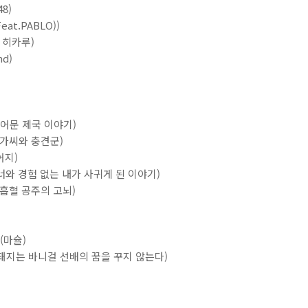
8)
Feat.PABLO))
다 히카루)
nd)
 (티어문 제국 이야기)
아가씨와 충견군)
어지)
은 너와 경험 없는 내가 사귀게 된 이야기)
톨이 흡혈 공주의 고뇌)
 (마슐)
 돼지는 바니걸 선배의 꿈을 꾸지 않는다)