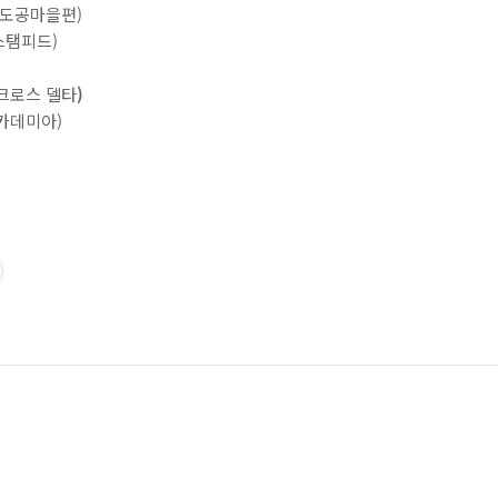
날 도공마을편)
 스탬피드)
마크로스 델타
)
아카데미아)