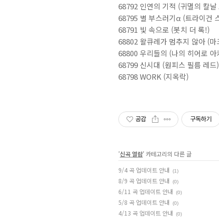
68792 인연의 기적 (귀멸의 칼
68795 별 부스러기α (트라이건
68791 빛 속으로 (봇치 더 록!)
68802 왈큐레가 멈추지 않아 (
68800 우리들의 (나의 히어로 
68799 신시대 (원피스 필름 레드)
68798 WORK (지옥락)
공감
구독하기
'
신곡 열람
' 카테고리의 다른 글
9/4 곡 업데이트 안내
(1)
8/9 곡 업데이트 안내
(0)
6/11 곡 업데이트 안내
(0)
5/8 곡 업데이트 안내
(0)
4/13 곡 업데이트 안내
(0)