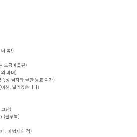
더 록!)
칼날 도공마을편)
성의 마녀)
 (빙속성 남자와 쿨한 동료 여자)
 (여친, 빌리겠습니다)
정 코난)
ger (블루록)
클로버 : 마법제의 검)