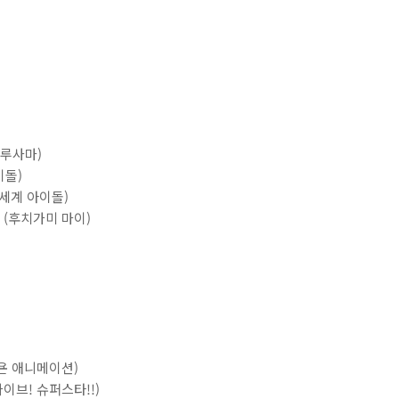
마루사마)
이돌)
(이세계 아이돌)
ga (후치가미 마이)
니지욘 애니메이션)
브라이브! 슈퍼스타!!)