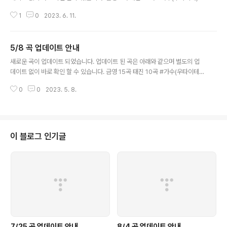
4933 세븐틴 (요아소비) 44928 Baby you (유카) 44926 연애 편차치 상
1
0
2023. 6. 11.
승 중! (P마루사마) #애니메이션 44930 Remember (나츠메 우인장: 세상
과 연을 맺다) 44931 Second Sparkle (러브라이브! 슈퍼스타!!) 44932 인
연의 기적 (귀멸의 칼날 도공마을편) 44929 별 부스러기α (트라이건 스탬피
5/8 곡 업데이트 안내
드) 44927 잔기 (체인소 맨) #가수(우타이테) 68784 창문 안에서 (BUMP
글 내용
OF CHICKEN) 44922 어른인 척 (새로운 학교의 리더즈) 68779 화요일은
새로운 곡이 업데이트 되었습니다. 업데이트 된 곡은 아래와 같으며 별도의 업
츄데이 (HoneyWorks) ..
데이트 없이 바로 확인 할 수 있습니다. 금영 15곡 태진 10곡 #가수(우타이테)
44925 사랑의 꽃 (아이묭) 44924 창문 안에서 (BUMP OF CHICKEN) 44
0
0
2023. 5. 8.
922 어른인 척 (새로운 학교의 리더즈) 44921 화요일은 츄데이 (HoneyWor
ks) 44917 ANEMONE (카나에) 44911 AIAIAI (Kizuna AI) #애니메이션
44923 아이돌 (YOASOBI) 44920 공복 (명탐정 코난) 44919 히토미나카
(츠루네 -이어짐의 한 발-) 44918 Wachu Gonna Do (니지욘 애니메이션)
44916 uni-verse (그리드맨 유니버스) 44915 LOVE NO HATE (테크노
이 블로그 인기글
로이드..
7/25 곡 업데이트 안내
8/4 곡 업데이트 안내