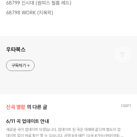
68799 신시대 (원피스 필름 레드)
68798 WORK (지옥락)
로그 정보
우타북스
구독하기
더보기
신곡 열람
의 다른 글
6/11 곡 업데이트 안내
글 내용
새로운 곡이 업데이트 되었습니다. 업데이트 된 곡은 아래와 같으며 별도의 업
데이트 없이 바로 확인 할 수 있습니다. 금영 8곡 태진 10곡 #가수(우타이테) 4