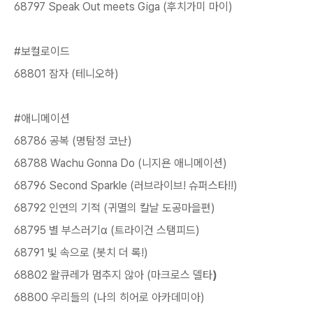
68797 Speak Out meets Giga (후치가미 마이)
#보컬로이드
68801 잠자 (테니오하)
#애니메이션
68786 공복 (명탐정 코난)
68788 Wachu Gonna Do (니지욘 애니메이션)
68796 Second Sparkle (러브라이브! 슈퍼스타!!)
68792 인연의 기적 (귀멸의 칼날 도공마을편)
68795 별 부스러기α (트라이건 스탬피드)
68791 빛 속으로 (봇치 더 록!)
68802 왈큐레가 멈추지 않아 (마크로스 델타
)
68800 우리들의 (나의 히어로 아카데미아)