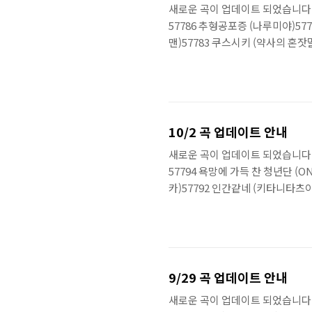
새로운 곡이 업데이트 되었습니다. 
57786 추형공포증 (나루미야)577
맨)57783 쿠스시키 (약사의 혼잣말)
되지 않아 (meiyo)52966 흔들림
Fake (니세 아키라)52958 SO BAD
10/2 곡 업데이트 안내
새로운 곡이 업데이트 되었습니다. 
57794 욕망에 가득 찬 청년단 (ON
카)57792 인간같네 (키타니타츠야
먹지도 않고 싫어해 (Leina)52949
number)52940 연한 빛 행복 (렌)52
9/29 곡 업데이트 안내
새로운 곡이 업데이트 되었습니다. 