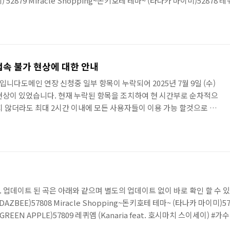
 52879 Miracle Shopping~돈키호테 테마~ (타나카 마이미)52878 
그럴지도 (KizunaAI)52882 SLEEPWALK (히토리에)52881 PINK (키타니
섬니아 (Eve)52871 파란 벤..
접속 불가 현상에 대한 안내
다도메인 연장 신청중 일부 항목이 누락되어 2025년 7월 9일 (수)
현상이 있었습니다. 현재 누락된 항목을 조치하여 현 시간부로 순차적으
지 않더라도 최대 2시간 이내에 모든 사용자들이 이용 가능 할것으로 보
스마트폰을 재부팅 하지 않아도 일정 시간이 지난 후 접근이 가능하니
업데이트 된 곡은 아래와 같으며 별도의 업데이트 없이 바로 확인 할 수 있습
ZBEE)57808 Miracle Shopping~돈키호테 테마~ (타나카 마이미)5781
. GREEN APPLE)57809 레퀴엠 (Kanaria feat. 호시마치 스이세이) 
 (호시노 겐)52856 A Priori (Mrs. GREEN APPLE)52853 어차피 죽는다면