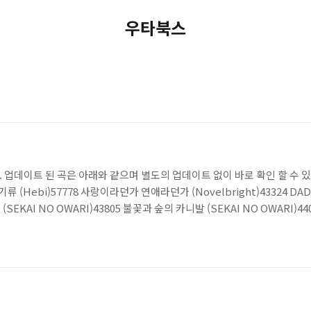
우타북스
업데이트 된 곡은 아래와 같으며 별도의 업데이트 없이 바로 확인 할 수 있습
 하강기류 (Hebi)57778 사랑이라던가 연애라던가 (Novelbright)43324 DA
(SEKAI NO OWARI)43805 불꽃과 숲의 카니발 (SEKAI NO OWARI)4
A-BOON)44386 해피 버스데이 (back number)43736 꽃다발 (back n
E HEA..