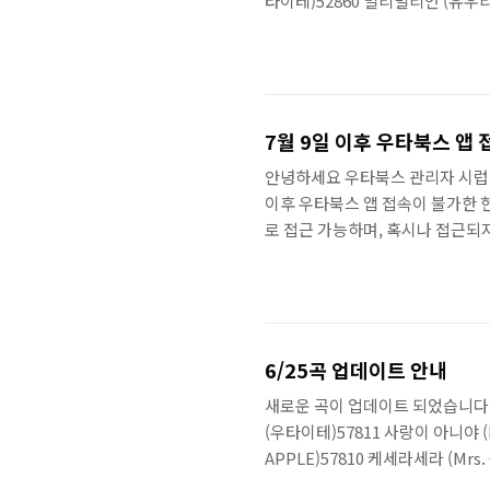
타이테)52860 빌리밀리언 (유우리)
딱 (MONO NO AWARE)52883 
속 한밤중이면 좋을텐데.) 52876 인
7월 9일 이후 우타북스 앱 
안녕하세요 우타북스 관리자 시럽입니
이후 우타북스 앱 접속이 불가한 
로 접근 가능하며, 혹시나 접근되
여집니다. ※ 앱을 재설치하거나 
참고 부탁드립니다.
6/25곡 업데이트 안내
새로운 곡이 업데이트 되었습니다. 
(우타이테)57811 사랑이 아니야 (DA
APPLE)57810 케세라세라 (Mrs
(Mrs. GREEN APPLE)52857 나